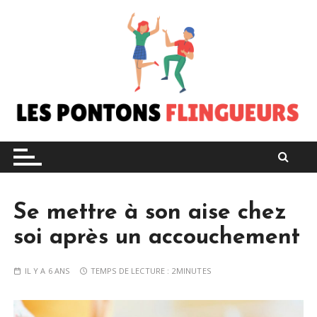
S
k
i
p
t
o
c
o
Votre adresse quotidienne
Les Pontons Flingueurs
n
t
e
n
Se mettre à son aise chez
t
soi après un accouchement
IL Y A 6 ANS
TEMPS DE LECTURE :
2MINUTES